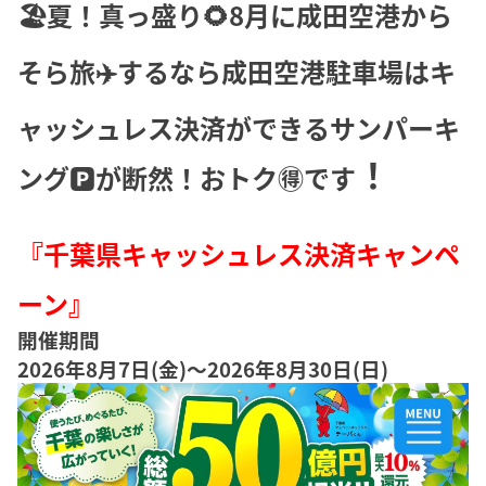
🏖️夏！真っ盛り🌻8月に成田空港から
そら旅✈️するなら成田空港駐車場はキ
ャッシュレス決済ができるサンパーキ
！
ング🅿️が断然！おトク🉐です
『千葉県キャッシュレス決済キャンペ
ーン』
開催期間
2026年8月7日(金)〜2026年8月30日(日)