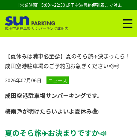
［営業時間］5:00～22:30 成田空港最終便到着まで対応
成田空港駐車場 サンパーキング成田店
【夏休みは満車必至😱】夏のそら旅✈️決まったら！
成田空港駐車場のご予約🗓️お急ぎください💨💨
2026年07月06日
ニュース
成田空港駐車場サンパーキングです。
梅雨☂️が明けたらいよいよ夏休み🏝️
夏のそら旅✈️お決まりですか📣