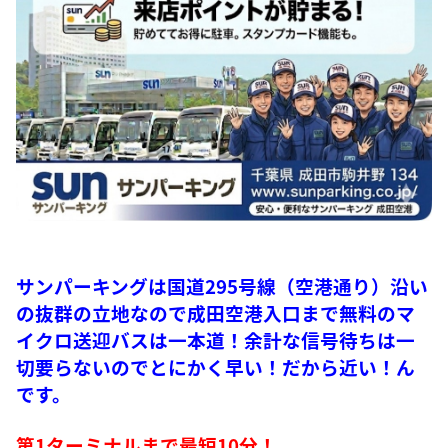
サンパーキングは国道295号線（空港通り）沿い
の抜群の立地なので成田空港入口まで無料のマ
イクロ送迎バスは一本道！余計な信号待ちは一
切要らないのでとにかく早い！だから近い！ん
です。
第1ターミナルまで最短10分！