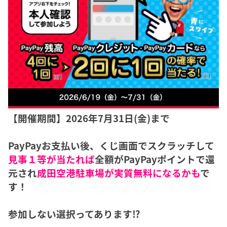
【開催期間】2026年7月31日(金)まで
PayPayお支払い後、くじ画面でスクラッチして
見事１等が当たれば
全額がPayPayポイントで還
元され
成田空港駐車場が実質無料になるかも
で
す！
参加しない選択ってあります⁉️