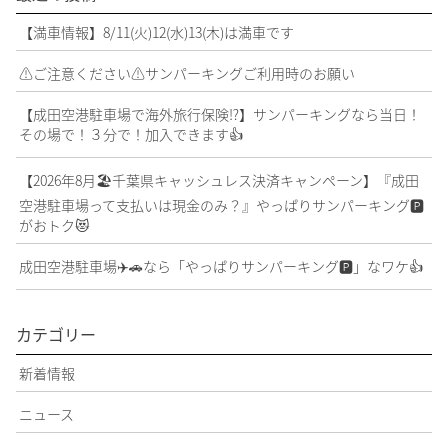
【満車情報】8/11(火)12(水)13(木)は満車です
⚠️ご注意ください⚠️サンパーキングご利用時のお願い
【成田空港駐車場で海外旅行保険⁉️】サンパーキングなら当日！
その場で！３分で！加入できます👍
【2026年8月🏖️千葉県キャッシュレス決済キャンペーン】『成田
空港駐車場って支払いは現金のみ？』やっぱりサンパーキング🅿️
がおトク😻
成田空港駐車場✈️🚗なら「やっぱりサンパーキング🅿️」なワケ👍
カテゴリー
新着情報
ニュース