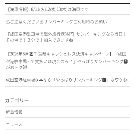
【満車情報】8/11(火)12(水)13(木)は満車です
⚠️ご注意ください⚠️サンパーキングご利用時のお願い
【成田空港駐車場で海外旅行保険⁉️】サンパーキングなら当日！
その場で！３分で！加入できます👍
【2026年8月🏖️千葉県キャッシュレス決済キャンペーン】『成田
空港駐車場って支払いは現金のみ？』やっぱりサンパーキング🅿️
がおトク😻
成田空港駐車場✈️🚗なら「やっぱりサンパーキング🅿️」なワケ👍
カテゴリー
新着情報
ニュース