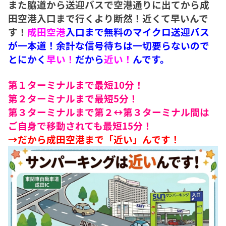
また脇道から送迎バスで空港通りに出てから成
田空港入口まで行くより断然！近くて早いんで
す！
成田空港
入口まで無料のマイクロ送迎バス
が一本道！余計な信号待ちは一切要らないので
とにかく
早い！
だから
近い！
んです。
第１ターミナルまで最短10分！
第２ターミナルまで最短5分！
第３ターミナルまで第２↔︎第３ターミナル間は
ご自身で移動されても最短15分！
→だから成田空港まで「近い」んです！