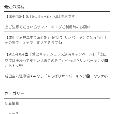
最近の投稿
【満車情報】8/11(火)12(水)13(木)は満車です
⚠️ご注意ください⚠️サンパーキングご利用時のお願い
【成田空港駐車場で海外旅行保険⁉️】サンパーキングなら当日！
その場で！３分で！加入できます👍
【2026年8月🏖️千葉県キャッシュレス決済キャンペーン】『成田
空港駐車場って支払いは現金のみ？』やっぱりサンパーキング🅿️
がおトク😻
成田空港駐車場✈️🚗なら「やっぱりサンパーキング🅿️」なワケ👍
カテゴリー
新着情報
ニュース