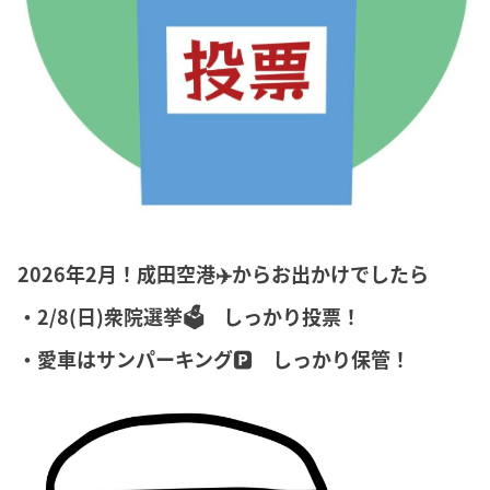
2026年2月！成田空港✈️からお出かけでしたら
・2/8(日)衆院選挙🗳️ しっかり投票！
・愛車はサンパーキング🅿️ しっかり保管！