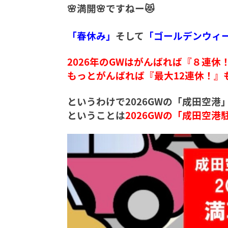
🌸満開🌸ですねー😻
「春休み」
そして
「ゴールデンウィ
2026年のGWはがんばれば『８連休
もっとがんばれば『最大12連休！』
というわけで2026GWの「成田空
ということは
2026GWの「成田空