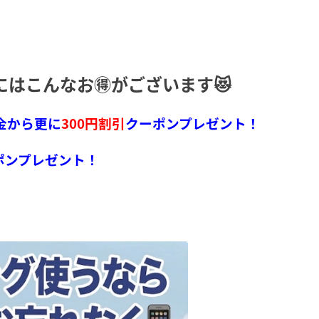
にはこんなお🉐がございます😻
金から更に
300円割引
クーポンプレゼント！
ポンプレゼント！
）