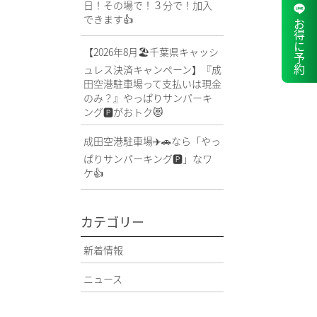
日！その場で！３分で！加入
できます👍
お得に予約
【2026年8月🏖️千葉県キャッシ
ュレス決済キャンペーン】『成
田空港駐車場って支払いは現金
のみ？』やっぱりサンパーキ
ング🅿️がおトク😻
成田空港駐車場✈️🚗なら「やっ
ぱりサンパーキング🅿️」なワ
ケ👍
カテゴリー
新着情報
ニュース