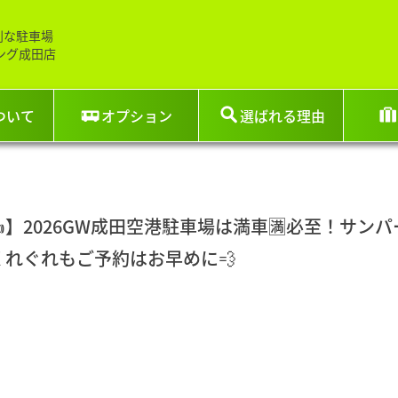
利な駐車場
ング成田店
ついて
オプション
選ばれる理由
】2026GW成田空港駐車場は満車🈵必至！サン
くれぐれもご予約はお早めに💨
。
。