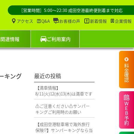
［営業時間］5:00～22:30 成田空港最終便到着まで対応
アクセス
Q&A
お客様の声
新着情報
企業情報
関連情報
ご利用案内
料金確認
パーキング
最近の投稿
【満車情報】
8/11(火)12(水)13(木)は満車です
WEB予約
⚠️ご注意ください⚠️サンパー
キングご利用時のお願い
【成田空港駐車場で海外旅行
保険⁉️】サンパーキングなら当