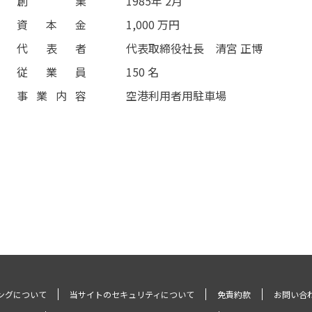
創業
1985年 2月
資本金
1,000 万円
代表者
代表取締役社長 清宮 正博
従業員
150 名
事業内容
空港利用者用駐車場
ングについて
当サイトのセキュリティについて
免責約款
お問い合